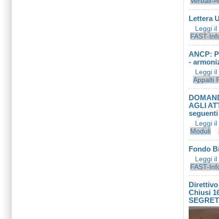
Verbali-A
Lettera 
Leggi i
FAST-Inf
ANCP: Pro
- armoni
Leggi i
Appalti 
DOMAND
AGLI ATT
seguenti 
Leggi i
Moduli
Fondo Bil
Leggi i
FAST-Inf
Direttivo
Chiusi 1
SEGRET