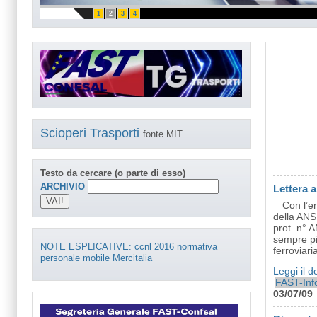
1
2
3
4
Scioperi Trasporti
fonte MIT
Testo da cercare (o parte di esso)
ARCHIVIO
Lettera 
Con l’en
della ANSF
prot. n° 
sempre pi
NOTE ESPLICATIVE: ccnl 2016 normativa
ferroviar
personale mobile Mercitalia
Leggi il 
FAST-Inf
03/07/09