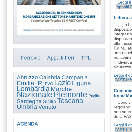
Leggi i
Appalti 
Lettera 
[...]In 
disposizio
integrazio
disposizio
alla miss
P.d.M., al
una riduz
Ferrovie
Appalti Ferr
TPL
macchinist
l’individu
sicurezza 
Leggi il 
Abruzzo
Calabria
Campania
FAST-Inf
Lazio
Emilia_R.
Liguria
FVG
Lombardia
Marche
Comunica
Nazionale
Piemonte
treno Mer
Puglia
Toscana
Sardegna
Sicilia
Condivi
Umbria
Veneto
regolano 
non sono s
della FAST
AGENDA
Leggi il 
FAST-Inf