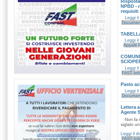
Risposta 
NPBD - ro
requisiti
Leggi i
Documen
TABELLA
Leggi i
Appalti 
COMUNIC
SCIOPER
Leggi i
FAST-Inf
Pasto az
Leggi i
Document
Lettera a
Agente S
Non fa 
siglato un
Leggi il 
FAST-Inf