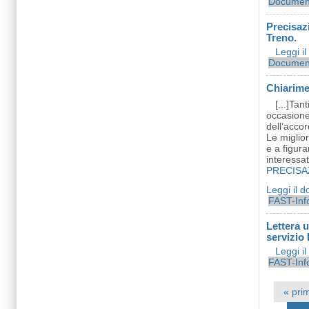
Documen
Precisaz
Treno.
Leggi i
Document
Chiarime
[...]Tan
occasione,
dell’accor
Le miglior
e a figura
interessato
PRECISA
Leggi il 
FAST-Inf
Lettera 
servizio
Leggi i
FAST-Inf
Pagine
« pri