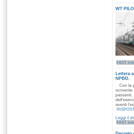
WT PILO
FAST-Inf
Lettera a
NPBD.
Con la 
scrivente 
passanti,
dell’eserc
aventi l’
RISPOST
Leggi il 
FAST-Inf
Decreto 