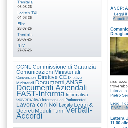
Trenitalia
06-08-26
ANCP: Am
Logistix TXL
Leggi i
04-08-26
Appalti 
Elior
28-07-26
Comunica
Deraglia
Trenitalia
28-07-26
NTV
27-07-26
CCNL
Commissione di Garanzia
Comunicazioni Ministeriali
Direttive CE
Convenzioni
Direttive
Documenti ANSF
sicurezza 
Ministeriali
Documenti Aziendali
troverebb
Intervista
FAST-Informa
Informativa
Pietro Se
Governativa
Interrogazioni Parlamentari
Leggi il 
Lavora con Noi
Leggi &
Legale
FAST-Inf
Verbali-
Decreti
Moduli
Turni
Accordi
Lettera U
11.00 all