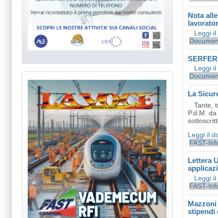
Nota all
lavorator
Leggi i
Document
SERFER: D
Leggi i
Document
La Sicure
Tante, t
P.d.M. da
sottoscrit
Leggi il 
FAST-Inf
Lettera 
applicaz
Leggi i
FAST-Inf
Mazzoni 
stipendi 