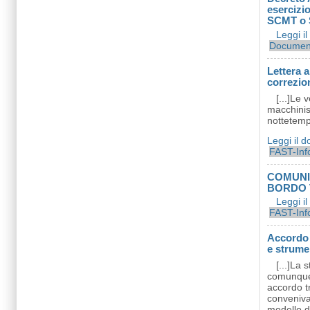
esercizio
SCMT o 
Leggi i
Documen
Lettera 
correzion
[...]Le 
macchinis
nottetemp
Leggi il 
FAST-Inf
COMUNI
BORDO 
Leggi i
FAST-Inf
Accordo 
e strumen
[...]La
comunque 
accordo tr
conveniva 
modello d