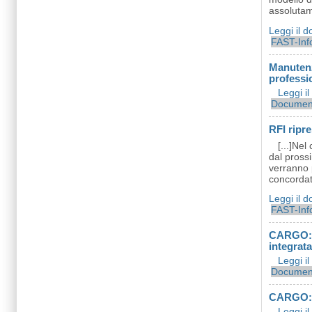
assolutame
Leggi il 
FAST-Inf
Manutenzi
professi
Leggi i
Document
RFI ripr
[...]Nel
dal prossi
verranno p
concordate
Leggi il 
FAST-Inf
CARGO: 
integrat
Leggi i
Document
CARGO: C
Leggi i