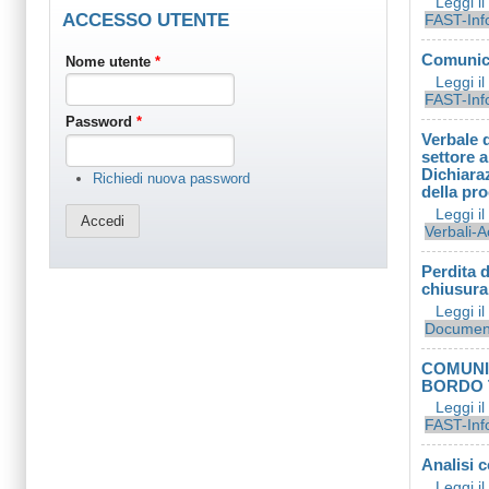
Leggi i
ACCESSO UTENTE
FAST-Inf
Comunica
Nome utente
*
Leggi i
FAST-Inf
Password
*
Verbale 
settore a
Dichiara
Richiedi nuova password
della pro
Leggi i
Verbali-A
Perdita d
chiusura
Leggi i
Documen
COMUNI
BORDO 
Leggi i
FAST-Inf
Analisi 
Leggi i