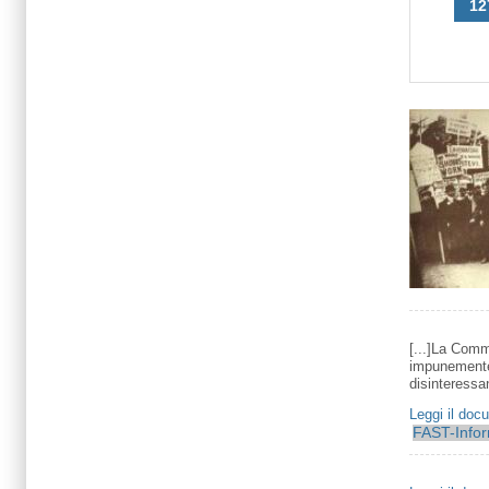
12
[...]La Comm
impunemente 
disinteressand
Leggi il doc
FAST-Info