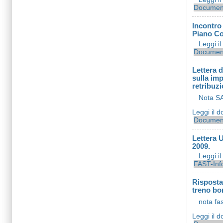
Document
Incontro
Piano Co
Leggi i
Document
Lettera d
sulla imp
retribuz
Nota S
Leggi il 
Document
Lettera U
2009.
Leggi i
FAST-Inf
Risposta
treno bor
nota fa
Leggi il 