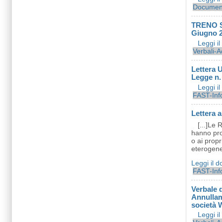
Document
TRENO SE
Giugno 2
Leggi i
Verbali-A
Lettera 
Legge n. 
Leggi i
FAST-Inf
Lettera 
[...]Le 
hanno prov
o ai propr
eterogenei
Leggi il 
FAST-Inf
Verbale d
Annullam
società
Leggi i