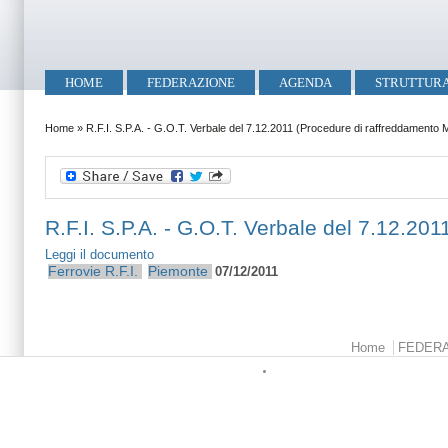
Salta al contenuto principale
Skip to search
Menu principale
HOME
FEDERAZIONE
AGENDA
STRUTTUR
Tu sei qui
Home
»
R.F.I. S.P.A. - G.O.T. Verbale del 7.12.2011 (Procedure di raffreddamento
R.F.I. S.P.A. - G.O.T. Verbale del 7.12.2
Leggi il documento
Ferrovie
R.F.I.
Piemonte
07/12/2011
Menu principale
Home
FEDER