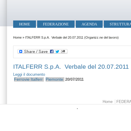
Salta al contenuto principale
Skip to search
Menu principale
HOME
FEDERAZIONE
AGENDA
STRUTTUR
Tu sei qui
Home
»
ITALFERR S.p.A. Verbale del 20.07.2011 (Organizz.ne del lavoro)
ITALFERR S.p.A. Verbale del 20.07.2011 (
Leggi il documento
Ferrovie
Italferr
Piemonte
20/07/2011
Menu principale
Home
FEDER