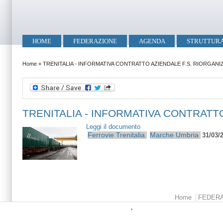
Salta al contenuto principale
Skip to search
Menu principale
HOME
FEDERAZIONE
AGENDA
STRUTTUR
Tu sei qui
Home
»
TRENITALIA - INFORMATIVA CONTRATTO AZIENDALE F.S. RIORGAN
TRENITALIA - INFORMATIVA CONTRATT
Leggi il documento
Ferrovie
Trenitalia
Marche
Umbria
31/03/
Menu principale
Home
FEDER