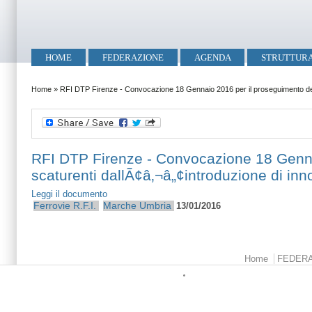
Salta al contenuto principale
Skip to search
Menu principale
HOME
FEDERAZIONE
AGENDA
STRUTTUR
Tu sei qui
Home
»
RFI DTP Firenze - Convocazione 18 Gennaio 2016 per il proseguimento del co
RFI DTP Firenze - Convocazione 18 Gennai
scaturenti dallÃ¢â‚¬â„¢introduzione di inn
Leggi il documento
Ferrovie
R.F.I.
Marche
Umbria
13/01/2016
Menu principale
Home
FEDER