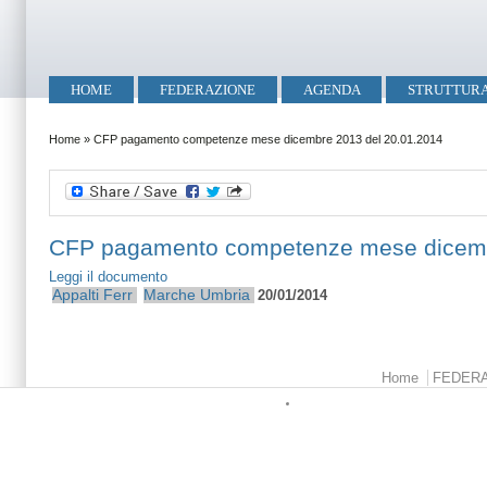
Salta al contenuto principale
Skip to search
Menu principale
HOME
FEDERAZIONE
AGENDA
STRUTTUR
Tu sei qui
Home
»
CFP pagamento competenze mese dicembre 2013 del 20.01.2014
CFP pagamento competenze mese dicemb
Leggi il documento
Appalti Ferr
Marche
Umbria
20/01/2014
Menu principale
Home
FEDER