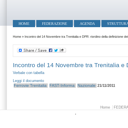
Salta al contenuto principale
Skip to search
Menu principale
HOME
FEDERAZIONE
AGENDA
STRUTTUR
Tu sei qui
Home
»
Incontro del 14 Novembre tra Trenitalia e DPR: riordino della definizione d
Incontro del 14 Novembre tra Trenitalia e 
Verbale con tabella
Leggi il documento
Ferrovie
Trenitalia
FAST-Informa
Nazionale
21/11/2011
Menu principale
Home
FEDER