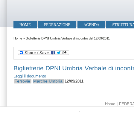
Salta al contenuto principale
Skip to search
Menu principale
HOME
FEDERAZIONE
AGENDA
STRUTTUR
Tu sei qui
Home
»
Biglietterie DPNI Umbria Verbale di incontro del 12/09/2011
Biglietterie DPNI Umbria Verbale di incont
Leggi il documento
Ferrovie
Marche
Umbria
12/09/2011
Menu principale
Home
FEDER