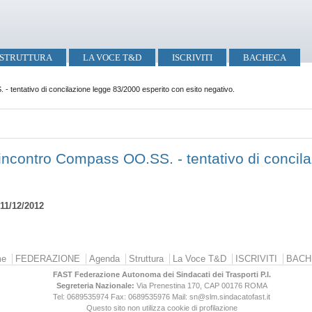
STRUTTURA
LA VOCE T&D
ISCRIVITI
BACHECA
 tentativo di concilazione legge 83/2000 esperito con esito negativo.
incontro Compass OO.SS. - tentativo di concil
11/12/2012
e
FEDERAZIONE
Agenda
Struttura
La Voce T&D
ISCRIVITI
BACH
FAST Federazione Autonoma dei Sindacati dei Trasporti P.I.
Segreteria Nazionale:
Via Prenestina 170, CAP 00176
ROMA
Tel: 0689535974
Fax: 0689535976
Mail: sn@slm.sindacatofast.it
Questo sito non utilizza cookie di profilazione