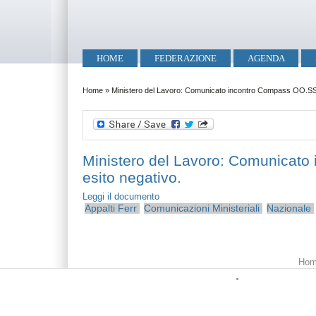
Salta al contenuto principale
Skip to search
Menu principale
HOME
FEDERAZIONE
AGENDA
Tu sei qui
Home
»
Ministero del Lavoro: Comunicato incontro Compass OO.SS. -
Ministero del Lavoro: Comunicato 
esito negativo.
Leggi il documento
Appalti Ferr
Comunicazioni Ministeriali
Nazionale
Menu principale
Hom