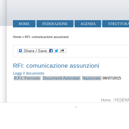
Salta al contenuto principale
Skip to search
Menu principale
HOME
FEDERAZIONE
AGENDA
STRUTTUR
Tu sei qui
Home
»
RFI: comunicazione assunzioni
RFI: comunicazione assunzioni
Leggi il documento
R.F.I.
Ferrovie
Documenti Aziendali
Nazionale
08/07/2015
Menu principale
Home
FEDER