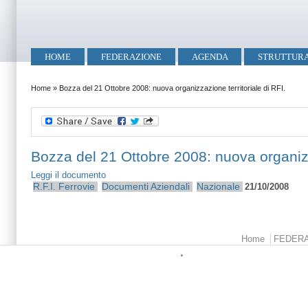
Salta al contenuto principale
Skip to search
Menu principale
HOME
FEDERAZIONE
AGENDA
STRUTTUR
Tu sei qui
Home
»
Bozza del 21 Ottobre 2008: nuova organizzazione territoriale di RFI.
Bozza del 21 Ottobre 2008: nuova organizza
Leggi il documento
R.F.I.
Ferrovie
Documenti Aziendali
Nazionale
21/10/2008
Menu principale
Home
FEDER