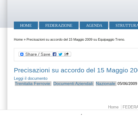
Salta al contenuto principale
Skip to search
Menu principale
HOME
FEDERAZIONE
AGENDA
STRUTTUR
Tu sei qui
Home
»
Precisazioni su accordo del 15 Maggio 2009 su Equipaggio Treno.
Precisazioni su accordo del 15 Maggio 2
Leggi il documento
Trenitalia
Ferrovie
Documenti Aziendali
Nazionale
05/06/2009
Menu principale
Home
FEDER