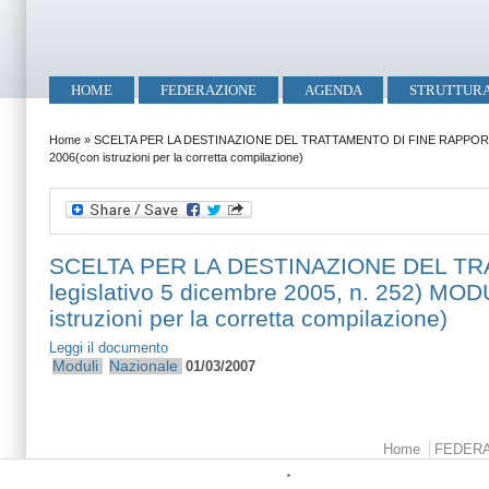
Salta al contenuto principale
Skip to search
Menu principale
HOME
FEDERAZIONE
AGENDA
STRUTTUR
Tu sei qui
Home
»
SCELTA PER LA DESTINAZIONE DEL TRATTAMENTO DI FINE RAPPORTO (a
2006(con istruzioni per la corretta compilazione)
SCELTA PER LA DESTINAZIONE DEL TRAT
legislativo 5 dicembre 2005, n. 252)
istruzioni per la corretta compilazione)
Leggi il documento
Moduli
Nazionale
01/03/2007
Menu principale
Home
FEDER