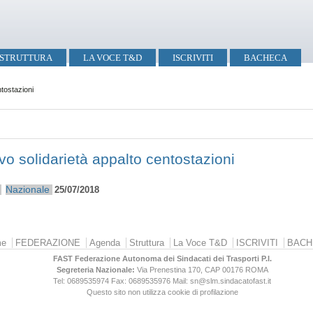
STRUTTURA
LA VOCE T&D
ISCRIVITI
BACHECA
tostazioni
solidarietà appalto centostazioni
Nazionale
25/07/2018
e
FEDERAZIONE
Agenda
Struttura
La Voce T&D
ISCRIVITI
BACH
FAST Federazione Autonoma dei Sindacati dei Trasporti P.I.
Segreteria Nazionale:
Via Prenestina 170, CAP 00176
ROMA
Tel: 0689535974
Fax: 0689535976
Mail: sn@slm.sindacatofast.it
Questo sito non utilizza cookie di profilazione