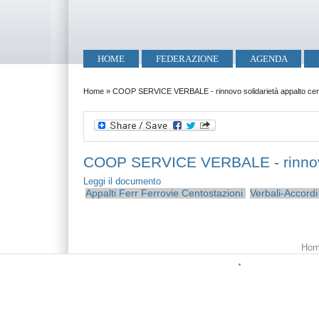
Salta al contenuto principale
Skip to search
Menu principale
HOME
FEDERAZIONE
AGENDA
Tu sei qui
Home
»
COOP SERVICE VERBALE - rinnovo solidarietà appalto cen
COOP SERVICE VERBALE - rinnovo 
Leggi il documento
Appalti Ferr
Ferrovie
Centostazioni
Verbali-Accordi
Menu principale
Hom