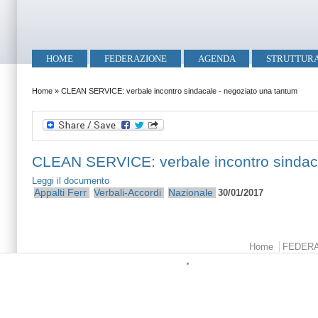
Salta al contenuto principale
Skip to search
Menu principale
HOME
FEDERAZIONE
AGENDA
STRUTTUR
Tu sei qui
Home
»
CLEAN SERVICE: verbale incontro sindacale - negoziato una tantum
CLEAN SERVICE: verbale incontro sindaca
Leggi il documento
Appalti Ferr
Verbali-Accordi
Nazionale
30/01/2017
Menu principale
Home
FEDER