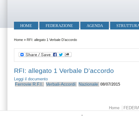
Salta al contenuto principale
Skip to search
Menu principale
HOME
FEDERAZIONE
AGENDA
STRUTTUR
Tu sei qui
Home
»
RFI: allegato 1 Verbale D’accordo
RFI: allegato 1 Verbale D’accordo
Leggi il documento
Ferrovie
R.F.I.
Verbali-Accordi
Nazionale
08/07/2015
Menu principale
Home
FEDER