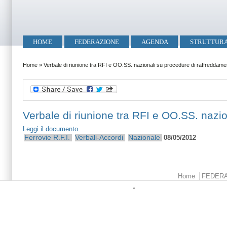
Salta al contenuto principale
Skip to search
Menu principale
HOME
FEDERAZIONE
AGENDA
STRUTTUR
Tu sei qui
Home
»
Verbale di riunione tra RFI e OO.SS. nazionali su procedure di raffreddame
Verbale di riunione tra RFI e OO.SS. nazi
Leggi il documento
Ferrovie
R.F.I.
Verbali-Accordi
Nazionale
08/05/2012
Menu principale
Home
FEDER