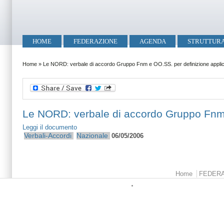
Salta al contenuto principale
Skip to search
Menu principale
HOME
FEDERAZIONE
AGENDA
STRUTTUR
Tu sei qui
Home
»
Le NORD: verbale di accordo Gruppo Fnm e OO.SS. per definizione applica
Le NORD: verbale di accordo Gruppo Fnm e
Leggi il documento
Verbali-Accordi
Nazionale
06/05/2006
Menu principale
Home
FEDER