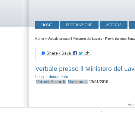
Salta al contenuto principale
Skip to search
Menu principale
HOME
FEDERAZIONE
AGENDA
Tu sei qui
Home
»
Verbale presso il Ministero del Lavoro - Rinvio riunione Sit
Verbale presso il Ministero del La
Leggi il documento
Verbali-Accordi
Nazionale
13/01/2010
Menu principale
Hom