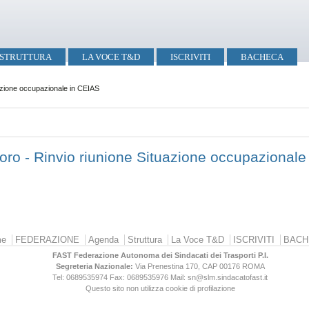
STRUTTURA
LA VOCE T&D
ISCRIVITI
BACHECA
uazione occupazionale in CEIAS
voro - Rinvio riunione Situazione occupazional
e
FEDERAZIONE
Agenda
Struttura
La Voce T&D
ISCRIVITI
BACH
FAST Federazione Autonoma dei Sindacati dei Trasporti P.I.
Segreteria Nazionale:
Via Prenestina 170, CAP 00176
ROMA
Tel: 0689535974
Fax: 0689535976
Mail: sn@slm.sindacatofast.it
Questo sito non utilizza cookie di profilazione