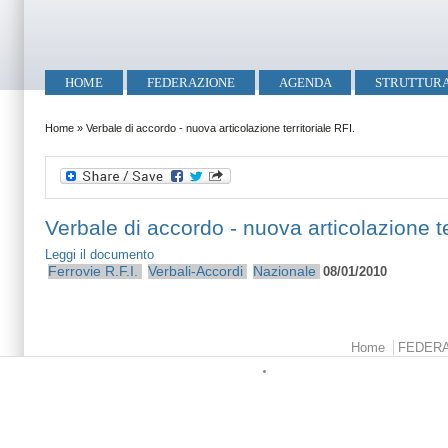
Salta al contenuto principale
Skip to search
Menu principale
HOME
FEDERAZIONE
AGENDA
STRUTTUR
Tu sei qui
Home
»
Verbale di accordo - nuova articolazione territoriale RFI.
Verbale di accordo - nuova articolazione te
Leggi il documento
Ferrovie
R.F.I.
Verbali-Accordi
Nazionale
08/01/2010
Menu principale
Home
FEDER