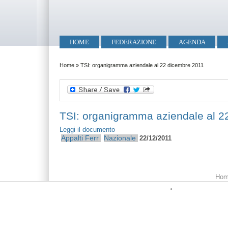
Salta al contenuto principale
Skip to search
Menu principale
HOME
FEDERAZIONE
AGENDA
Tu sei qui
Home
»
TSI: organigramma aziendale al 22 dicembre 2011
TSI: organigramma aziendale al 2
Leggi il documento
Appalti Ferr
Nazionale
22/12/2011
Menu principale
Hom