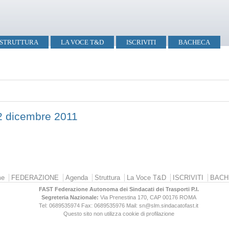
STRUTTURA
LA VOCE T&D
ISCRIVITI
BACHECA
2 dicembre 2011
e
FEDERAZIONE
Agenda
Struttura
La Voce T&D
ISCRIVITI
BACH
FAST Federazione Autonoma dei Sindacati dei Trasporti P.I.
Segreteria Nazionale:
Via Prenestina 170, CAP 00176
ROMA
Tel: 0689535974
Fax: 0689535976
Mail: sn@slm.sindacatofast.it
Questo sito non utilizza cookie di profilazione