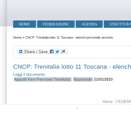
Salta al contenuto principale
Skip to search
Menu principale
HOME
FEDERAZIONE
AGENDA
STRUTTUR
Tu sei qui
Home
»
CNCP: Trenitalia lotto 11 Toscana - elenchi personale assunto.
CNCP: Trenitalia lotto 11 Toscana - elenc
Leggi il documento
Appalti Ferr
Ferrovie
Trenitalia
Nazionale
21/01/2010
Menu principale
Home
FEDER