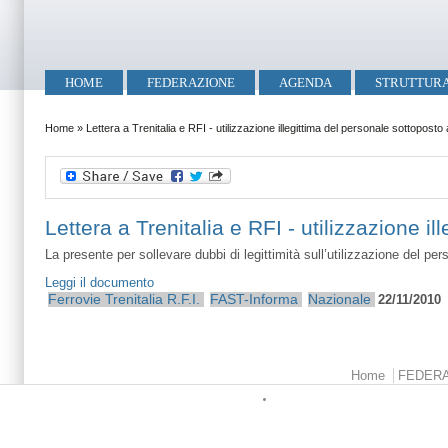
Salta al contenuto principale
Skip to search
Menu principale
HOME
FEDERAZIONE
AGENDA
STRUTTUR
Tu sei qui
Home
»
Lettera a Trenitalia e RFI - utilizzazione illegittima del personale sottoposto
Lettera a Trenitalia e RFI - utilizzazione i
La presente per sollevare dubbi di legittimità sull’utilizzazione del per
Leggi il documento
Ferrovie
Trenitalia
R.F.I.
FAST-Informa
Nazionale
22/11/2010
Menu principale
Home
FEDER