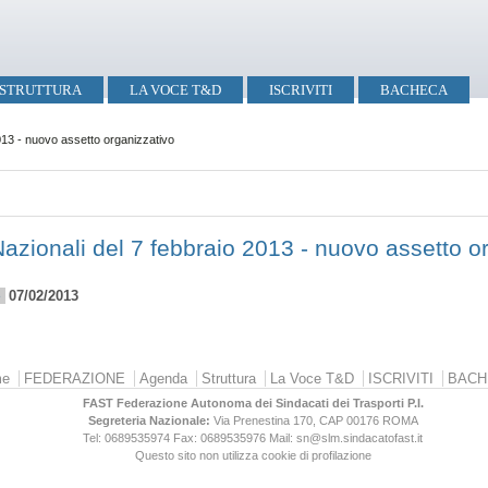
STRUTTURA
LA VOCE T&D
ISCRIVITI
BACHECA
013 - nuovo assetto organizzativo
azionali del 7 febbraio 2013 - nuovo assetto o
e
07/02/2013
e
FEDERAZIONE
Agenda
Struttura
La Voce T&D
ISCRIVITI
BACH
FAST Federazione Autonoma dei Sindacati dei Trasporti P.I.
Segreteria Nazionale:
Via Prenestina 170, CAP 00176
ROMA
Tel: 0689535974
Fax: 0689535976
Mail: sn@slm.sindacatofast.it
Questo sito non utilizza cookie di profilazione