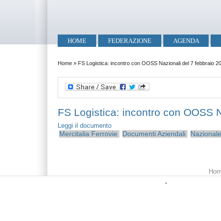
Salta al contenuto principale
Skip to search
Menu principale
HOME
FEDERAZIONE
AGENDA
Tu sei qui
Home
»
FS Logistica: incontro con OOSS Nazionali del 7 febbraio 2
FS Logistica: incontro con OOSS N
Leggi il documento
Mercitalia
Ferrovie
Documenti Aziendali
Nazional
Menu principale
Hom