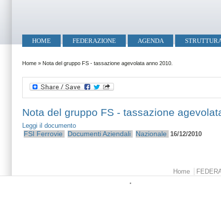
Salta al contenuto principale
Skip to search
Menu principale
HOME
FEDERAZIONE
AGENDA
STRUTTUR
Tu sei qui
Home
»
Nota del gruppo FS - tassazione agevolata anno 2010.
Nota del gruppo FS - tassazione agevolat
Leggi il documento
FSI
Ferrovie
Documenti Aziendali
Nazionale
16/12/2010
Menu principale
Home
FEDER