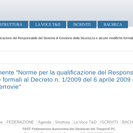
STRUTTURA
LA VOCE T&D
ISCRIVITI
BACHECA
azione del Responsabile del Sistema di Gestione della Sicurezza e alcune modifiche formali a
nte "Norme per la qualificazione del Respons
 formali al Decreto n. 1/2009 del 6 aprile 2009 
errovie"
e
FEDERAZIONE
Agenda
Struttura
La Voce T&D
ISCRIVITI
BACH
FAST Federazione Autonoma dei Sindacati dei Trasporti P.I.