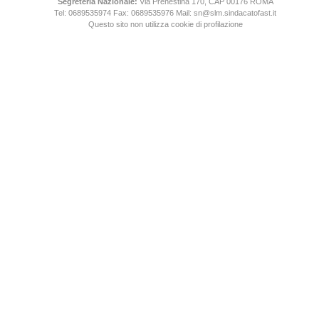
Segreteria Nazionale:
Via Prenestina 170, CAP 00176
ROMA
Tel: 0689535974
Fax: 0689535976
Mail: sn@slm.sindacatofast.it
Questo sito non utilizza cookie di profilazione