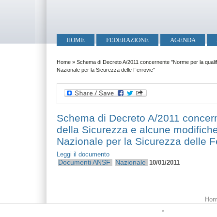
Salta al contenuto principale
Skip to search
Menu principale
HOME
FEDERAZIONE
AGENDA
Tu sei qui
Home
»
Schema di Decreto A/2011 concernente "Norme per la qualific
Nazionale per la Sicurezza delle Ferrovie"
Schema di Decreto A/2011 concerne
della Sicurezza e alcune modifiche
Nazionale per la Sicurezza delle F
Leggi il documento
Documenti ANSF
Nazionale
10/01/2011
Menu principale
Hom