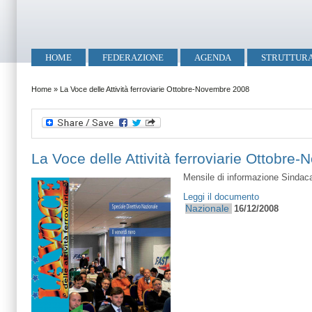
Salta al contenuto principale
Skip to search
Menu principale
HOME
FEDERAZIONE
AGENDA
STRUTTUR
Tu sei qui
Home
»
La Voce delle Attività ferroviarie Ottobre-Novembre 2008
La Voce delle Attività ferroviarie Ottobr
Mensile di informazione Sindaca
Leggi il documento
Nazionale
16/12/2008