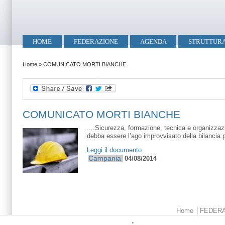
Salta al contenuto principale
Skip to search
Menu principale
HOME
FEDERAZIONE
AGENDA
STRUTTUR
Tu sei qui
Home
»
COMUNICATO MORTI BIANCHE
COMUNICATO MORTI BIANCHE
....Sicurezza, formazione, tecnica e organizzazio
debba essere l’ago improvvisato della bilancia p
Leggi il documento
Campania
04/08/2014
Menu principale
Home
FEDER