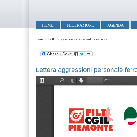
Salta al contenuto principale
Skip to search
Menu principale
HOME
FEDERAZIONE
AGENDA
Tu sei qui
Home
»
Lettera aggressioni personale ferroviario
Lettera aggressioni personale ferro