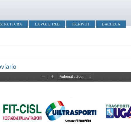
STRUTTURA
LA VOCE T&D
ISCRIVITI
BACHECA
viario