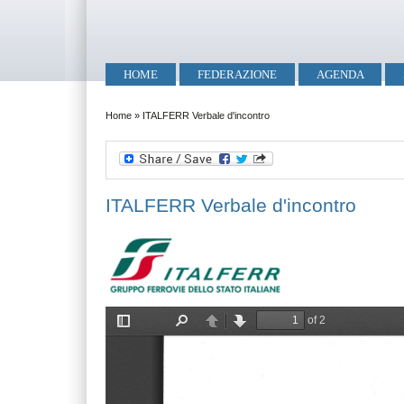
Salta al contenuto principale
Skip to search
Menu principale
HOME
FEDERAZIONE
AGENDA
Tu sei qui
Home
»
ITALFERR Verbale d'incontro
ITALFERR Verbale d'incontro