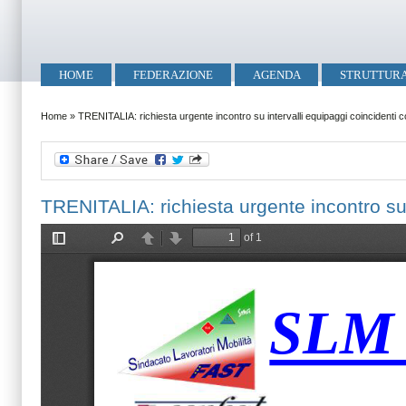
Salta al contenuto principale
Skip to search
Menu principale
HOME
FEDERAZIONE
AGENDA
STRUTTUR
Tu sei qui
Home
»
TRENITALIA: richiesta urgente incontro su intervalli equipaggi coincidenti co
TRENITALIA: richiesta urgente incontro su i