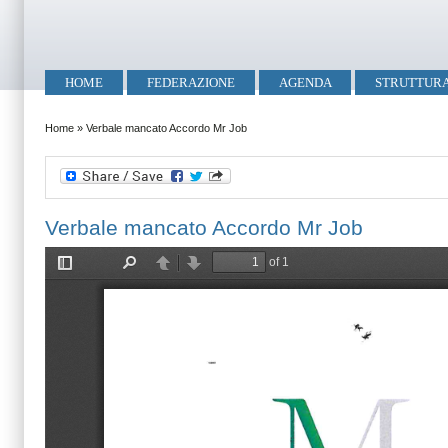
Salta al contenuto principale
Skip to search
Menu principale
HOME
FEDERAZIONE
AGENDA
STRUTTUR
Tu sei qui
Home
»
Verbale mancato Accordo Mr Job
Verbale mancato Accordo Mr Job