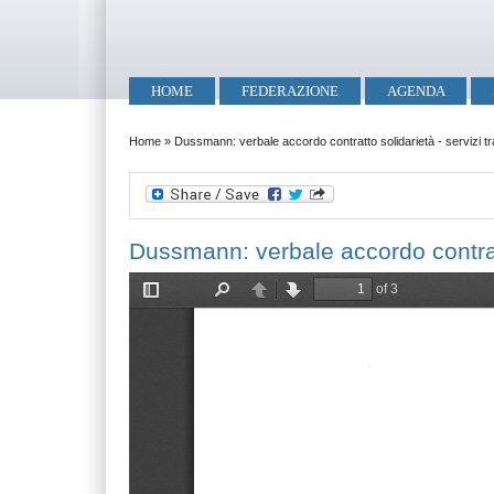
Salta al contenuto principale
Skip to search
Menu principale
HOME
FEDERAZIONE
AGENDA
Tu sei qui
Home
»
Dussmann: verbale accordo contratto solidarietà - servizi tr
Dussmann: verbale accordo contratto