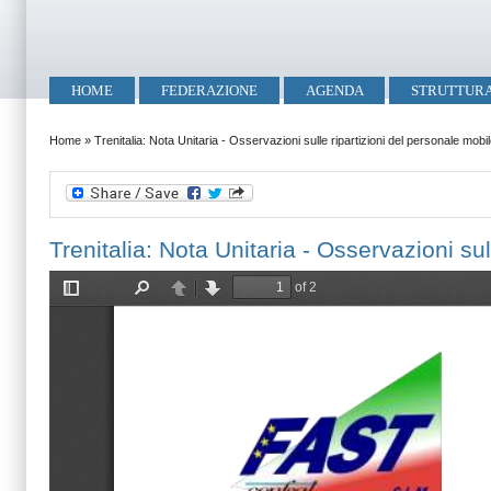
Salta al contenuto principale
Skip to search
Menu principale
HOME
FEDERAZIONE
AGENDA
STRUTTUR
Tu sei qui
Home
»
Trenitalia: Nota Unitaria - Osservazioni sulle ripartizioni del personale mo
Trenitalia: Nota Unitaria - Osservazioni s