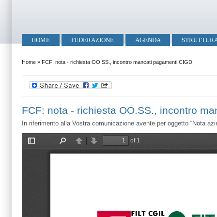
Salta al contenuto principale
Skip to search
Menu principale
HOME
FEDERAZIONE
AGENDA
STRUTTUR
Tu sei qui
Home
»
FCF: nota - richiesta OO.SS., incontro mancati pagamenti CIGD
FCF: nota - richiesta OO.SS., incontro m
In riferimento alla Vostra comunicazione avente per oggetto “Nota azi