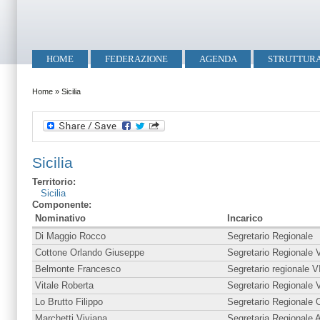
Salta al contenuto principale
Skip to search
Menu principale
HOME
FEDERAZIONE
AGENDA
STRUTTUR
Tu sei qui
Home
»
Sicilia
Sicilia
Territorio:
Sicilia
Componente:
Nominativo
Incarico
Di Maggio Rocco
Segretario Regionale
Cottone Orlando Giuseppe
Segretario Regionale 
Belmonte Francesco
Segretario regionale V
Vitale Roberta
Segretario Regionale V
Lo Brutto Filippo
Segretario Regionale 
Marchetti Viviana
Segretaria Regionale 