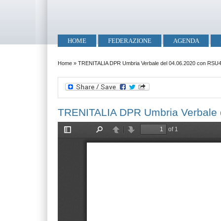
Salta al contenuto principale
Skip to search
Menu principale
HOME
FEDERAZIONE
AGENDA
Tu sei qui
Home
»
TRENITALIA DPR Umbria Verbale del 04.06.2020 con RSU
TRENITALIA DPR Umbria Verbale 