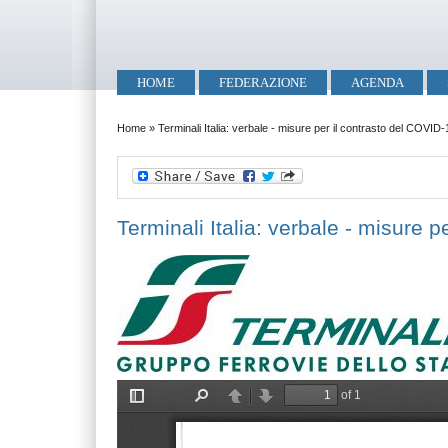
Salta al contenuto principale
Skip to search
Menu principale
HOME
FEDERAZIONE
AGENDA
Tu sei qui
Home
»
Terminali Italia: verbale - misure per il contrasto del COVID-
Terminali Italia: verbale - misure 