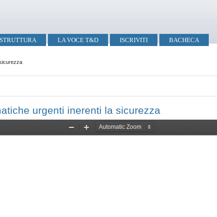
STRUTTURA
LA VOCE T&D
ISCRIVITI
BACHECA
 sicurezza
che urgenti inerenti la sicurezza