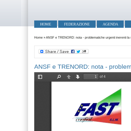
Salta al contenuto principale
Skip to search
Menu principale
HOME
FEDERAZIONE
AGENDA
Tu sei qui
Home
»
ANSF e TRENORD: nota - problematiche urgenti inerenti la
ANSF e TRENORD: nota - problemati