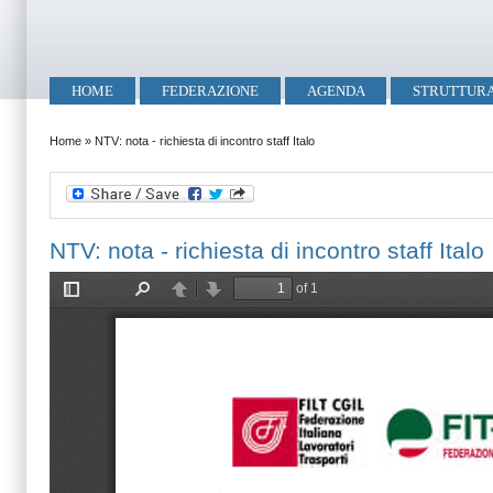
Salta al contenuto principale
Skip to search
Menu principale
HOME
FEDERAZIONE
AGENDA
STRUTTUR
Tu sei qui
Home
»
NTV: nota - richiesta di incontro staff Italo
NTV: nota - richiesta di incontro staff Italo