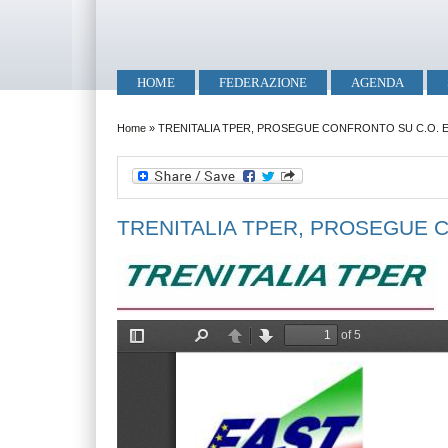
Salta al contenuto principale
Skip to search
Menu principale
HOME
FEDERAZIONE
AGENDA
Tu sei qui
Home
»
TRENITALIA TPER, PROSEGUE CONFRONTO SU C.O. 
TRENITALIA TPER, PROSEGUE 