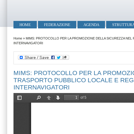
Salta al contenuto principale
Skip to search
Menu principale
HOME
FEDERAZIONE
AGENDA
STRUTTUR
Tu sei qui
Home
»
MIMS: PROTOCOLLO PER LA PROMOZIONE DELLA SICUREZZA NEL P
INTERNAVIGATORI
MIMS: PROTOCOLLO PER LA PROMOZIO
TRASPORTO PUBBLICO LOCALE E REGIO
INTERNAVIGATORI