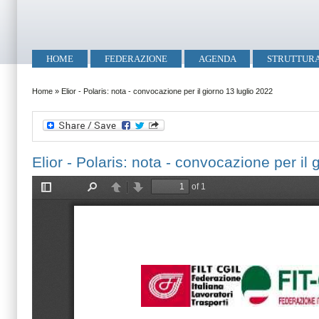
Salta al contenuto principale
Skip to search
Menu principale
HOME
FEDERAZIONE
AGENDA
STRUTTUR
Tu sei qui
Home
»
Elior - Polaris: nota - convocazione per il giorno 13 luglio 2022
Elior - Polaris: nota - convocazione per il 