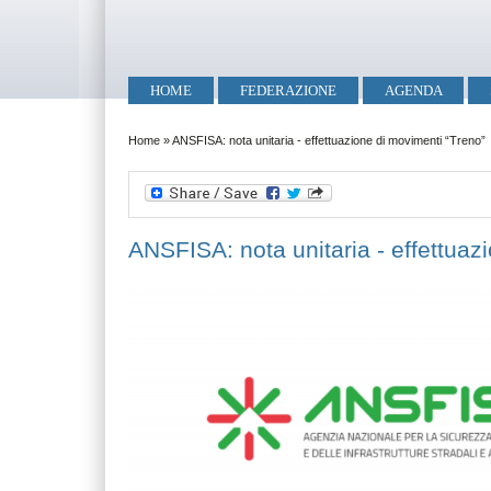
Salta al contenuto principale
Skip to search
Menu principale
HOME
FEDERAZIONE
AGENDA
Tu sei qui
Home
»
ANSFISA: nota unitaria - effettuazione di movimenti “Treno”
ANSFISA: nota unitaria - effettuaz