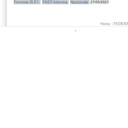
Ferrovie
R.F.I.
FAST-Informa
Nazionale
27/05/2023
Menu principale
Home
FEDER