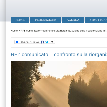
Salta al contenuto principale
Skip to search
Menu principale
HOME
FEDERAZIONE
AGENDA
STRUTTUR
Tu sei qui
Home
»
RFI: comunicato – confronto sulla riorganizzazione della manutenzione infr
RFI: comunicato – confronto sulla riorgan