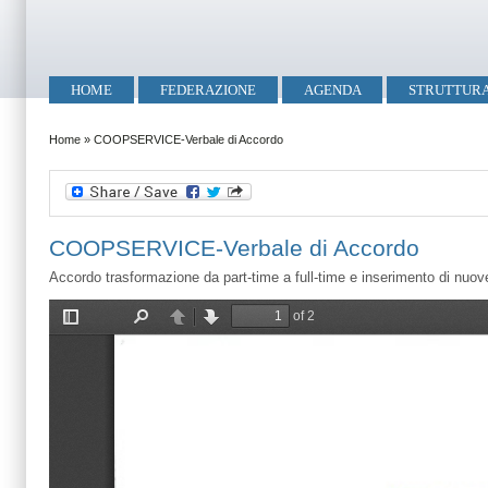
Salta al contenuto principale
Skip to search
Menu principale
HOME
FEDERAZIONE
AGENDA
STRUTTUR
Tu sei qui
Home
»
COOPSERVICE-Verbale di Accordo
COOPSERVICE-Verbale di Accordo
Accordo trasformazione da part-time a full-time e inserimento di nuov