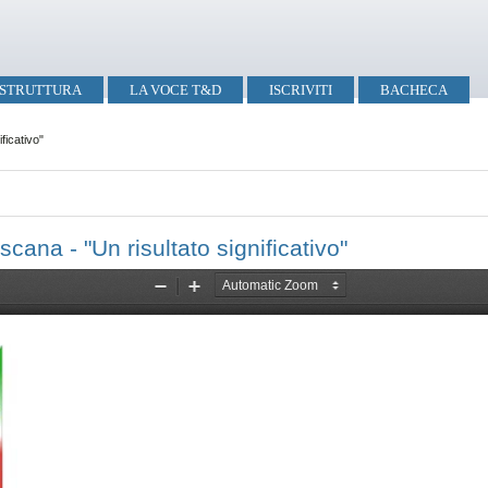
STRUTTURA
LA VOCE T&D
ISCRIVITI
BACHECA
ficativo"
ana - "Un risultato significativo"