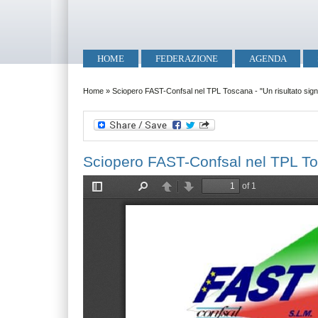
Salta al contenuto principale
Skip to search
Menu principale
HOME
FEDERAZIONE
AGENDA
Tu sei qui
Home
»
Sciopero FAST-Confsal nel TPL Toscana - "Un risultato signi
Sciopero FAST-Confsal nel TPL Tosc