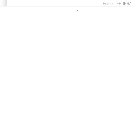
Menu principale
Home
FEDER