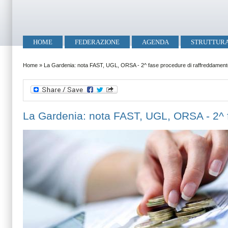
Salta al contenuto principale
Skip to search
Menu principale
HOME
FEDERAZIONE
AGENDA
STRUTTUR
Tu sei qui
Home
»
La Gardenia: nota FAST, UGL, ORSA - 2^ fase procedure di raffreddament
La Gardenia: nota FAST, UGL, ORSA - 2^ 