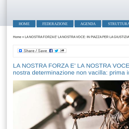
Salta al contenuto principale
Skip to search
Menu principale
HOME
FEDERAZIONE
AGENDA
STRUTTUR
Tu sei qui
Home
»
LA NOSTRA FORZA E’ LA NOSTRA VOCE: IN PIAZZA PER LA GIUSTIZIA Come po
LA NOSTRA FORZA E’ LA NOSTRA VOCE: I
nostra determinazione non vacilla: prima in