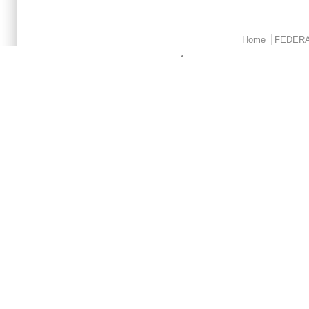
Menu principale
Home
FEDER