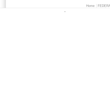
Menu principale
Home
FEDER